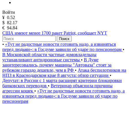
Войти
¥
0.52
$
82.17
€
94.84
США имеют менее 1700 ракет Patriot, сообщает NYT
Поиск
•
«Тут не радостные новости готовить надо, а извиняться
перед людьми»: в Госдуме заявили об ударе по пенсионерам
•
В Московской области частные домовладельцы
устанавливают антидроновые системы
•
В Думе
заинтересовались, почему машины "Автоваза" стоят за
рубежом гораздо дешевле, чем в РФ
•
Атака беспилотников на
НПЗ в Краснодарском крае 8 августа: обзор ситуации
•
Депутат: в России с 1 марта расширят критерии блокировки
банковских переводов
•
Ветеринар объяснила причины
агрессии кошек
•
«Тут не радостные новости готовить надо, а
извиняться перед людьми»: в Госдуме заявили об ударе по
пенсионерам