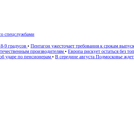
 со спецслужбами
 8-9 градусов
•
Пентагон ужесточает требования к срокам выпус
 отечественным производителям
•
Европа рискует остаться без то
 об ударе по пенсионерам
•
В середине августа Подмосковье ждет