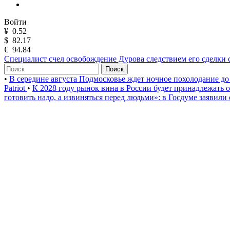
Войти
¥
0.52
$
82.17
€
94.84
Специалист счел освобождение Дурова следствием его сделки
Поиск
•
В середине августа Подмосковье ждет ночное похолодание до
Patriot
•
К 2028 году рынок вина в России будет принадлежать
готовить надо, а извиняться перед людьми»: в Госдуме заявили