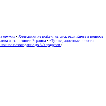
ка оружия
•
Хельсинки не пойдут на риск ради Киева в вопросе
плива из-за позиции Берлина
•
«Тут не радостные новости
 ночное похолодание до 8-9 градусов
•