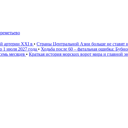
ереметьево
ой артерии XXI в
•
Страны Центральной Азии больше не ставят 
о 1 июля 2027 года
•
Ходьба после 60 – фатальная ошибка: Бубн
 семь месяцев
•
Краткая история морских ворот мира и главной э