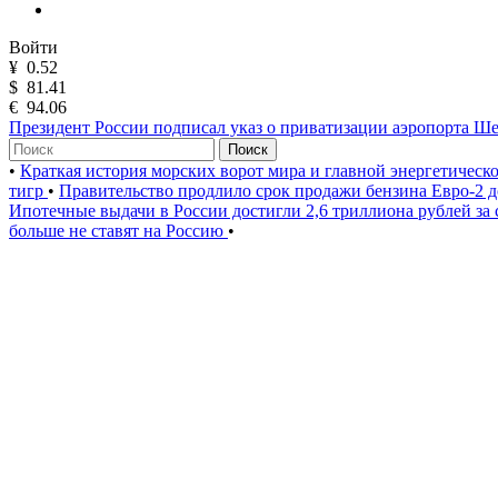
Войти
¥
0.52
$
81.41
€
94.06
Президент России подписал указ о приватизации аэропорта Ш
Поиск
•
Краткая история морских ворот мира и главной энергетическ
тигр
•
Правительство продлило срок продажи бензина Евро-2 д
Ипотечные выдачи в России достигли 2,6 триллиона рублей за
больше не ставят на Россию
•