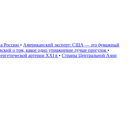
на Россию
•
Американский эксперт: США — это бумажный
овский о том, какое одно упражнение лучше прогулок
•
нергетической артерии XXI в
•
Страны Центральной Азии