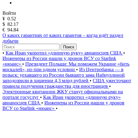
Войти
¥
0.52
$
82.17
€
94.84
О каких гарантиях от каких гарантов – когда идёт раздел
добычи
Поиск
•
Как Иран укоротил «длинную руку» авианосцев США
•
Инженеры из России нашли у дронов ВСУ со Starlink
«нюанс»
•
Президент Польши: Мы поможем Украине «бить
москалей», но при одном условии
•
Из Центробанка — в
розыск: уехавшего из России бывшего зама Набиуллиной
заподозрили в хищении 4,3 млрд рублей
•
США ужесточают
правила получения гражданства для иностранцев
•
Электронные квитанции ЖКУ станут официальными на
портале госуслуг
•
Как Иран укоротил «длинную руку»
авианосцев США
•
Инженеры из России нашли у дронов
ВСУ со Starlink «нюанс»
•