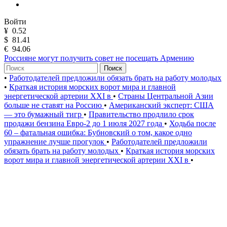
Войти
¥
0.52
$
81.41
€
94.06
Россияне могут получить совет не посещать Армению
Поиск
•
Работодателей предложили обязать брать на работу молодых
•
Краткая история морских ворот мира и главной
энергетической артерии XXI в
•
Страны Центральной Азии
больше не ставят на Россию
•
Американский эксперт: США
— это бумажный тигр
•
Правительство продлило срок
продажи бензина Евро-2 до 1 июля 2027 года
•
Ходьба после
60 – фатальная ошибка: Бубновский о том, какое одно
упражнение лучше прогулок
•
Работодателей предложили
обязать брать на работу молодых
•
Краткая история морских
ворот мира и главной энергетической артерии XXI в
•