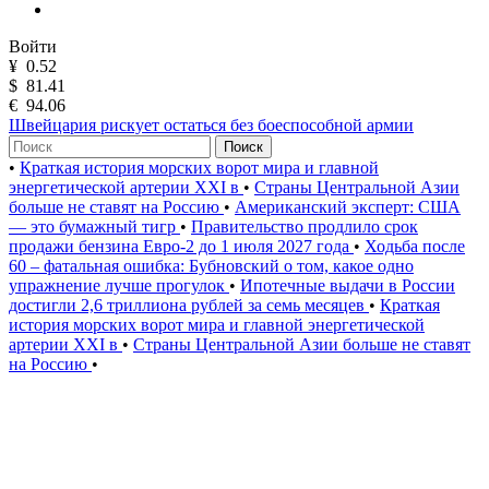
Войти
¥
0.52
$
81.41
€
94.06
Швейцария рискует остаться без боеспособной армии
Поиск
•
Краткая история морских ворот мира и главной
энергетической артерии XXI в
•
Страны Центральной Азии
больше не ставят на Россию
•
Американский эксперт: США
— это бумажный тигр
•
Правительство продлило срок
продажи бензина Евро-2 до 1 июля 2027 года
•
Ходьба после
60 – фатальная ошибка: Бубновский о том, какое одно
упражнение лучше прогулок
•
Ипотечные выдачи в России
достигли 2,6 триллиона рублей за семь месяцев
•
Краткая
история морских ворот мира и главной энергетической
артерии XXI в
•
Страны Центральной Азии больше не ставят
на Россию
•