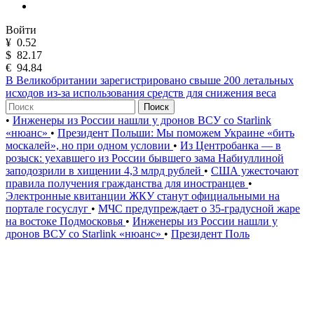
Войти
¥
0.52
$
82.17
€
94.84
В Великобритании зарегистрировано свыше 200 летальных
исходов из-за использования средств для снижения веса
Поиск
•
Инженеры из России нашли у дронов ВСУ со Starlink
«нюанс»
•
Президент Польши: Мы поможем Украине «бить
москалей», но при одном условии
•
Из Центробанка — в
розыск: уехавшего из России бывшего зама Набиуллиной
заподозрили в хищении 4,3 млрд рублей
•
США ужесточают
правила получения гражданства для иностранцев
•
Электронные квитанции ЖКУ станут официальными на
портале госуслуг
•
МЧС предупреждает о 35-градусной жаре
на востоке Подмосковья
•
Инженеры из России нашли у
дронов ВСУ со Starlink «нюанс»
•
Президент Поль