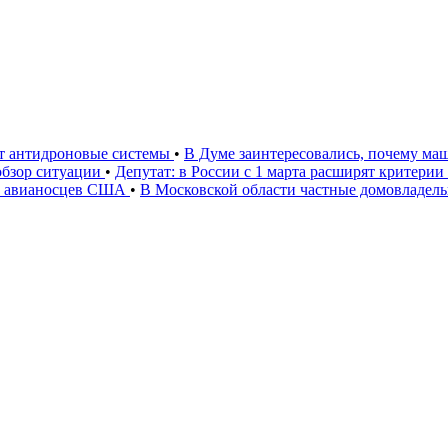
ют антидроновые системы
•
В Думе заинтересовались, почему маш
 обзор ситуации
•
Депутат: в России с 1 марта расширят критери
» авианосцев США
•
В Московской области частные домовладел