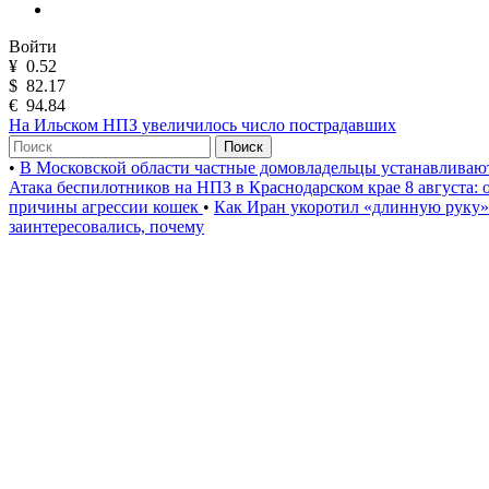
Войти
¥
0.52
$
82.17
€
94.84
На Ильском НПЗ увеличилось число пострадавших
Поиск
•
В Московской области частные домовладельцы устанавлива
Атака беспилотников на НПЗ в Краснодарском крае 8 августа:
причины агрессии кошек
•
Как Иран укоротил «длинную руку
заинтересовались, почему