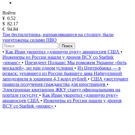
Войти
¥
0.52
$
82.17
€
94.84
Три беспилотника, направлявшиеся на столицу, были
уничтожены силами ПВО
Поиск
•
Как Иран укоротил «длинную руку» авианосцев США
•
Инженеры из России нашли у дронов ВСУ со Starlink
«нюанс»
•
Президент Польши: Мы поможем Украине «бить
москалей», но при одном условии
•
Из Центробанка — в
розыск: уехавшего из России бывшего зама Набиуллиной
заподозрили в хищении 4,3 млрд рублей
•
США ужесточают
правила получения гражданства для иностранцев
•
Электронные квитанции ЖКУ станут официальными на
портале госуслуг
•
Как Иран укоротил «длинную руку»
авианосцев США
•
Инженеры из России нашли у дронов
ВСУ со Starlink «нюанс»
•