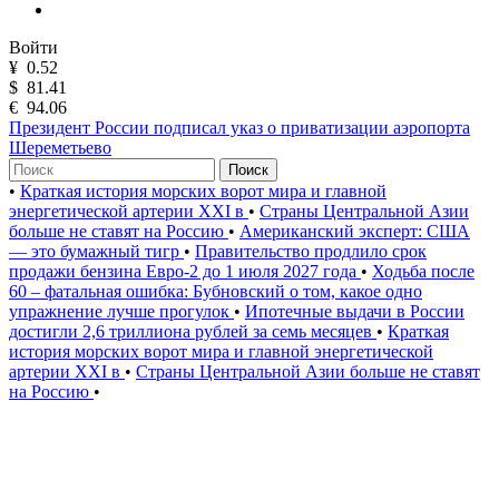
Войти
¥
0.52
$
81.41
€
94.06
Президент России подписал указ о приватизации аэропорта
Шереметьево
Поиск
•
Краткая история морских ворот мира и главной
энергетической артерии XXI в
•
Страны Центральной Азии
больше не ставят на Россию
•
Американский эксперт: США
— это бумажный тигр
•
Правительство продлило срок
продажи бензина Евро-2 до 1 июля 2027 года
•
Ходьба после
60 – фатальная ошибка: Бубновский о том, какое одно
упражнение лучше прогулок
•
Ипотечные выдачи в России
достигли 2,6 триллиона рублей за семь месяцев
•
Краткая
история морских ворот мира и главной энергетической
артерии XXI в
•
Страны Центральной Азии больше не ставят
на Россию
•