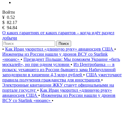
Войти
¥
0.52
$
82.17
€
94.84
О каких гарантиях от каких гарантов – когда идёт раздел
добычи
Поиск
•
Как Иран укоротил «длинную руку» авианосцев США
•
Инженеры из России нашли у дронов ВСУ со Starlink
«нюанс»
•
Президент Польши: Мы поможем Украине «бить
москалей», но при одном условии
•
Из Центробанка — в
розыск: уехавшего из России бывшего зама Набиуллиной
заподозрили в хищении 4,3 млрд рублей
•
США ужесточают
правила получения гражданства для иностранцев
•
Электронные квитанции ЖКУ станут официальными на
портале госуслуг
•
Как Иран укоротил «длинную руку»
авианосцев США
•
Инженеры из России нашли у дронов
ВСУ со Starlink «нюанс»
•