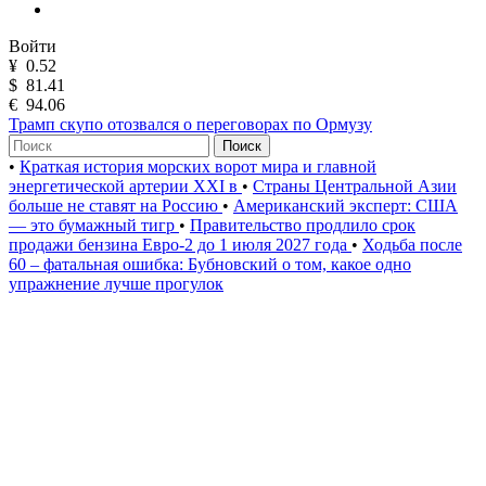
Войти
¥
0.52
$
81.41
€
94.06
Трамп скупо отозвался о переговорах по Ормузу
Поиск
•
Краткая история морских ворот мира и главной
энергетической артерии XXI в
•
Страны Центральной Азии
больше не ставят на Россию
•
Американский эксперт: США
— это бумажный тигр
•
Правительство продлило срок
продажи бензина Евро-2 до 1 июля 2027 года
•
Ходьба после
60 – фатальная ошибка: Бубновский о том, какое одно
упражнение лучше прогулок