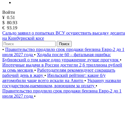
Войти
¥
0.51
$
80.93
€
93.19
Сальдо заявил о попытках ВСУ осуществить высадку десанта
на Кинбурнской косе
Поиск
•
Правительство продлило срок продажи бензина Евро-2 до 1
июля 2027 года
•
Ходьба после 60 – фатальная ошибка:
Бубновский о том какое одно упражнение лучше прогулок
•
Ипотечные выдачи в России достигли 2,6 триллиона рублей
за семь месяцев
•
Работодателям рекомендуют сокращать
рабочий день в жару
•
Июльский рейтинг: какие б/у
автомобили чаще всего искали на Авито
•
Украину назвали
государством-наемником, воюющим за оплату
•
Правительство продлило срок продажи бензина Евро-2 до 1
июля 2027 года
•