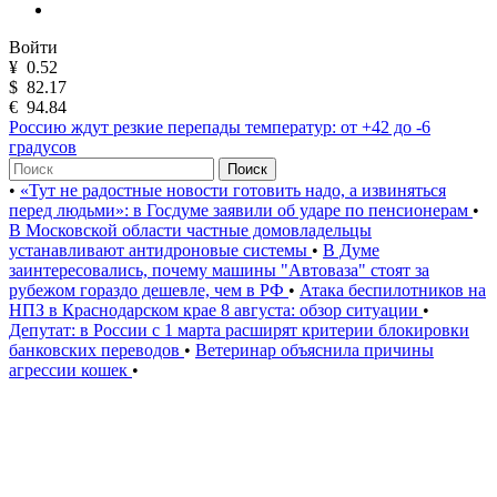
Войти
¥
0.52
$
82.17
€
94.84
Россию ждут резкие перепады температур: от +42 до -6
градусов
Поиск
•
«Тут не радостные новости готовить надо, а извиняться
перед людьми»: в Госдуме заявили об ударе по пенсионерам
•
В Московской области частные домовладельцы
устанавливают антидроновые системы
•
В Думе
заинтересовались, почему машины "Автоваза" стоят за
рубежом гораздо дешевле, чем в РФ
•
Атака беспилотников на
НПЗ в Краснодарском крае 8 августа: обзор ситуации
•
Депутат: в России с 1 марта расширят критерии блокировки
банковских переводов
•
Ветеринар объяснила причины
агрессии кошек
•