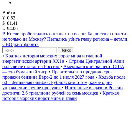
Войти
¥
0.52
$
81.41
€
94.06
В Киеве проболтались о планах на осень: Баллистика полетит
не только на Москву? Пытались убить главу региона – детали.
СВОдки с фронта
Поиск
•
Краткая история морских ворот мира и главной
энергетической артерии XXI в
•
Страны Центральной Азии
больше не ставят на Россию
•
Американский эксперт: США
— это бумажный тигр
•
Правительство продлило срок
продажи бензина Евро-2 до 1 июля 2027 года
•
Ходьба после
60 – фатальная ошибка: Бубновский о том, какое одно
упражнение лучше прогулок
•
Ипотечные выдачи в России
достигли 2,6 триллиона рублей за семь месяцев
•
Краткая
история морских ворот мира и главн