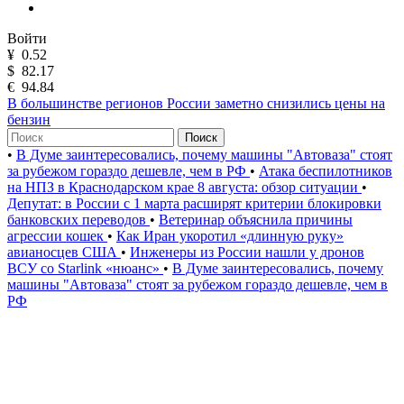
Войти
¥
0.52
$
82.17
€
94.84
В большинстве регионов России заметно снизились цены на
бензин
Поиск
•
В Думе заинтересовались, почему машины "Автоваза" стоят
за рубежом гораздо дешевле, чем в РФ
•
Атака беспилотников
на НПЗ в Краснодарском крае 8 августа: обзор ситуации
•
Депутат: в России с 1 марта расширят критерии блокировки
банковских переводов
•
Ветеринар объяснила причины
агрессии кошек
•
Как Иран укоротил «длинную руку»
авианосцев США
•
Инженеры из России нашли у дронов
ВСУ со Starlink «нюанс»
•
В Думе заинтересовались, почему
машины "Автоваза" стоят за рубежом гораздо дешевле, чем в
РФ