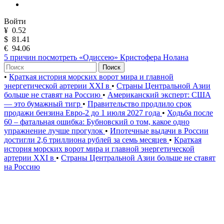
Войти
¥
0.52
$
81.41
€
94.06
5 причин посмотреть «Одиссею» Кристофера Нолана
Поиск
•
Краткая история морских ворот мира и главной
энергетической артерии XXI в
•
Страны Центральной Азии
больше не ставят на Россию
•
Американский эксперт: США
— это бумажный тигр
•
Правительство продлило срок
продажи бензина Евро-2 до 1 июля 2027 года
•
Ходьба после
60 – фатальная ошибка: Бубновский о том, какое одно
упражнение лучше прогулок
•
Ипотечные выдачи в России
достигли 2,6 триллиона рублей за семь месяцев
•
Краткая
история морских ворот мира и главной энергетической
артерии XXI в
•
Страны Центральной Азии больше не ставят
на Россию