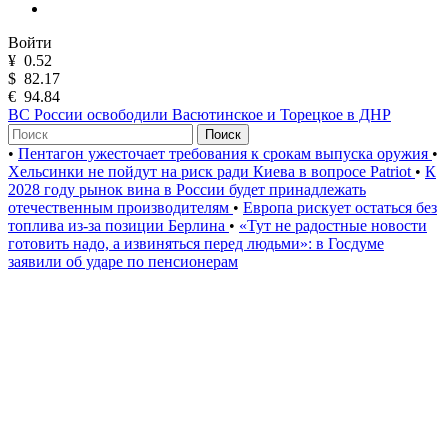
Войти
¥
0.52
$
82.17
€
94.84
ВС России освободили Васютинское и Торецкое в ДНР
Поиск
•
Пентагон ужесточает требования к срокам выпуска оружия
•
Хельсинки не пойдут на риск ради Киева в вопросе Patriot
•
К
2028 году рынок вина в России будет принадлежать
отечественным производителям
•
Европа рискует остаться без
топлива из-за позиции Берлина
•
«Тут не радостные новости
готовить надо, а извиняться перед людьми»: в Госдуме
заявили об ударе по пенсионерам