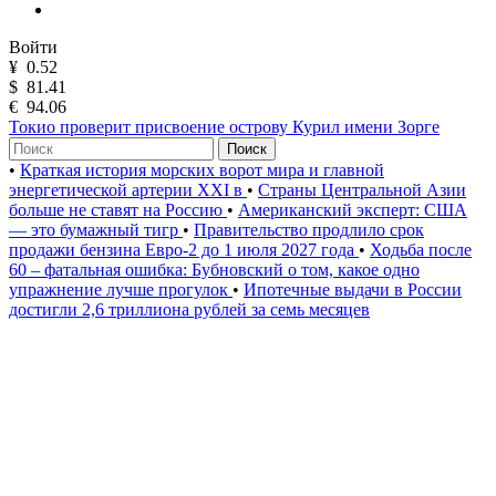
Войти
¥
0.52
$
81.41
€
94.06
Токио проверит присвоение острову Курил имени Зорге
Поиск
•
Краткая история морских ворот мира и главной
энергетической артерии XXI в
•
Страны Центральной Азии
больше не ставят на Россию
•
Американский эксперт: США
— это бумажный тигр
•
Правительство продлило срок
продажи бензина Евро-2 до 1 июля 2027 года
•
Ходьба после
60 – фатальная ошибка: Бубновский о том, какое одно
упражнение лучше прогулок
•
Ипотечные выдачи в России
достигли 2,6 триллиона рублей за семь месяцев