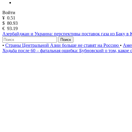
Войти
¥
0.51
$
80.93
€
93.19
Азербайджан и Украина: перспективы поставок газа из Баку в 
Поиск
•
Страны Центральной Азии больше не ставят на Россию
•
Аме
Ходьба после 60 – фатальная ошибка: Бубновский о том, како