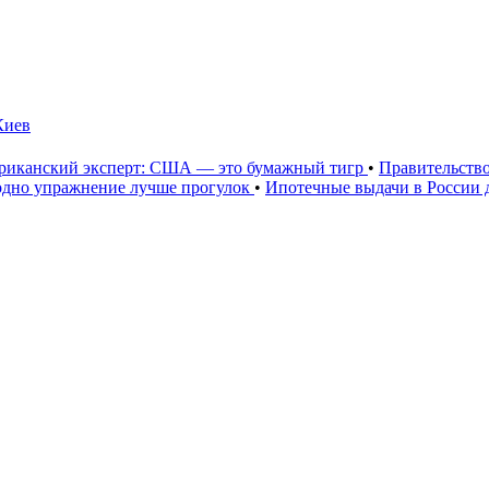
Киев
риканский эксперт: США — это бумажный тигр
•
Правительство
е одно упражнение лучше прогулок
•
Ипотечные выдачи в России д