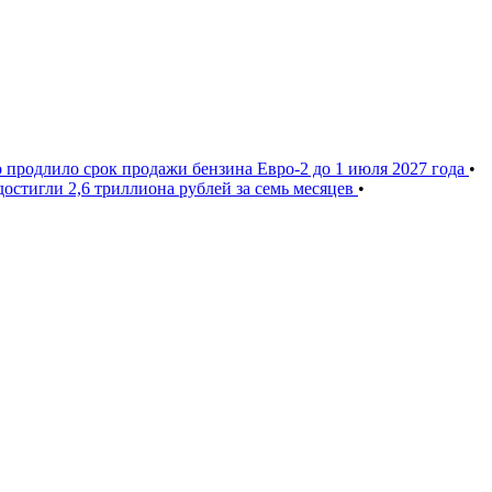
 продлило срок продажи бензина Евро-2 до 1 июля 2027 года
•
остигли 2,6 триллиона рублей за семь месяцев
•