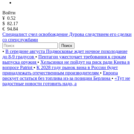
Войти
¥
0.52
$
82.17
€
94.84
Специалист счел освобождение Дурова следствием его сделки
со спецслужбами
Поиск
•
В середине августа Подмосковье ждет ночное похолодание
до 8-9 градусов
•
Пентагон ужесточает требования к срокам
выпуска оружия
•
Хельсинки не пойдут на риск ради Киева в
вопросе Patriot
•
К 2028 году рынок вина в России будет
принадлежать отечественным производителям
•
Европа
рискует остаться без топлива из-за позиции Берлина
•
«Тут не
радостные новости готовить надо, а