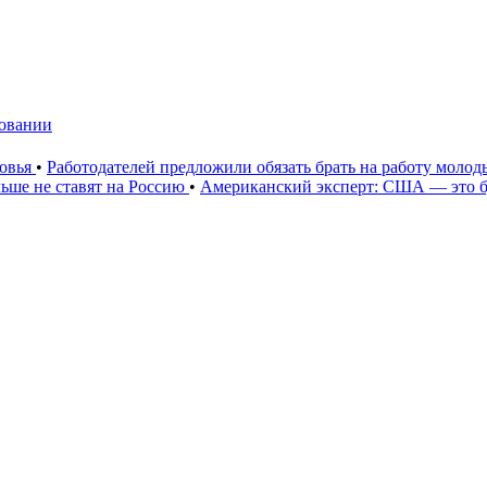
довании
ковья
•
Работодателей предложили обязать брать на работу моло
ьше не ставят на Россию
•
Американский эксперт: США — это 