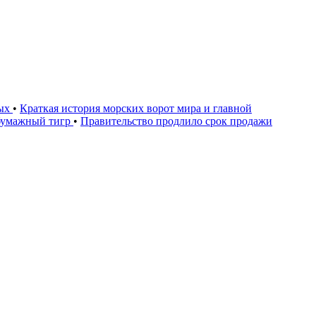
дых
•
Краткая история морских ворот мира и главной
бумажный тигр
•
Правительство продлило срок продажи