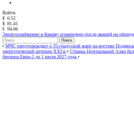
Войти
¥
0.52
$
81.41
€
94.06
Энергоснабжение в Крыму ограничено после аварий на обору
Поиск
•
МЧС предупреждает о 35-градусной жаре на востоке Подмос
энергетической артерии XXI в
•
Страны Центральной Азии бол
бензина Евро-2 до 1 июля 2027 года
•