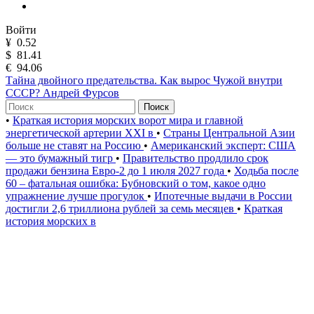
Войти
¥
0.52
$
81.41
€
94.06
Тайна двойного предательства. Как вырос Чужой внутри
СССР? Андрей Фурсов
Поиск
•
Краткая история морских ворот мира и главной
энергетической артерии XXI в
•
Страны Центральной Азии
больше не ставят на Россию
•
Американский эксперт: США
— это бумажный тигр
•
Правительство продлило срок
продажи бензина Евро-2 до 1 июля 2027 года
•
Ходьба после
60 – фатальная ошибка: Бубновский о том, какое одно
упражнение лучше прогулок
•
Ипотечные выдачи в России
достигли 2,6 триллиона рублей за семь месяцев
•
Краткая
история морских в