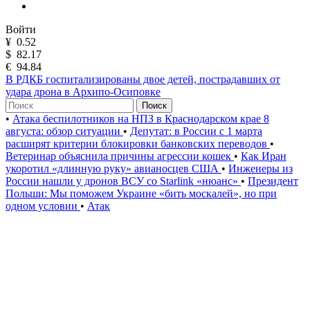
Войти
¥
0.52
$
82.17
€
94.84
В РДКБ госпитализированы двое детей, пострадавших от
удара дрона в Архипо-Осиповке
Поиск
•
Атака беспилотников на НПЗ в Краснодарском крае 8
августа: обзор ситуации
•
Депутат: в России с 1 марта
расширят критерии блокировки банковских переводов
•
Ветеринар объяснила причины агрессии кошек
•
Как Иран
укоротил «длинную руку» авианосцев США
•
Инженеры из
России нашли у дронов ВСУ со Starlink «нюанс»
•
Президент
Польши: Мы поможем Украине «бить москалей», но при
одном условии
•
Атак