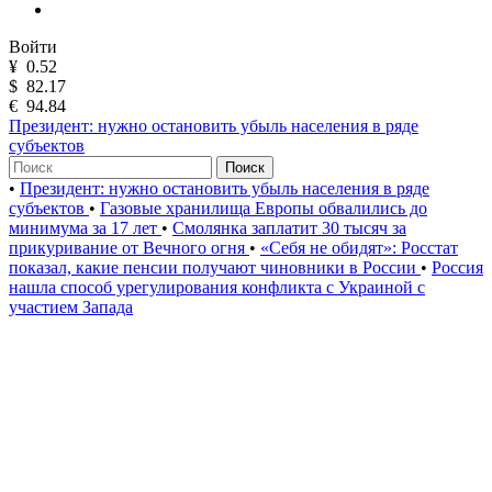
Войти
¥
0.52
$
82.17
€
94.84
Президент: нужно остановить убыль населения в ряде
субъектов
Поиск
•
Президент: нужно остановить убыль населения в ряде
субъектов
•
Газовые хранилища Европы обвалились до
минимума за 17 лет
•
Смолянка заплатит 30 тысяч за
прикуривание от Вечного огня
•
«Себя не обидят»: Росстат
показал, какие пенсии получают чиновники в России
•
Россия
нашла способ урегулирования конфликта с Украиной с
участием Запада