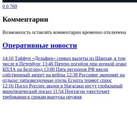
0
0
769
Комментарии
Возможность оставлять комментарии временно отключена
Оперативные новости
14:10
Тайфун «Дельфин» сорвал вылеты из Шанхая, в том
числе в Петербург
13:46
Пятеро погибли при ночной атаке
БПЛА на Белгород
13:00
Пять регионов РФ ввели
собственный запрет на вейпы
12:38
Россияне экономят на
отдыхе: пятизвездочные отели Египта теряют спрос
12:16
Посол России: акции в Нагасаки несут глобальный
миротворческий посыл
11:54
Пентагон ужесточает
требования к срокам выпуска оружия