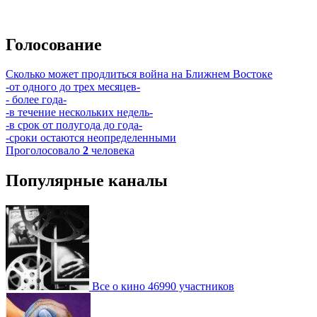
Голосование
Сколько может продлиться война на Ближнем Востоке
-от одного до трех месяцев-
- более года-
-в течение нескольких недель-
-в срок от полугода до года-
-сроки остаются неопределенными
Проголосовало
2
человека
Популярные каналы
Все о кино
46990 участников