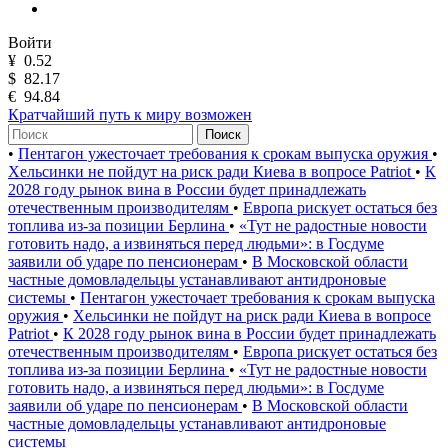
Войти
¥
0.52
$
82.17
€
94.84
Кратчайший путь к миру возможен
Поиск
•
Пентагон ужесточает требования к срокам выпуска оружия
•
Хельсинки не пойдут на риск ради Киева в вопросе Patriot
•
К
2028 году рынок вина в России будет принадлежать
отечественным производителям
•
Европа рискует остаться без
топлива из-за позиции Берлина
•
«Тут не радостные новости
готовить надо, а извиняться перед людьми»: в Госдуме
заявили об ударе по пенсионерам
•
В Московской области
частные домовладельцы устанавливают антидроновые
системы
•
Пентагон ужесточает требования к срокам выпуска
оружия
•
Хельсинки не пойдут на риск ради Киева в вопросе
Patriot
•
К 2028 году рынок вина в России будет принадлежать
отечественным производителям
•
Европа рискует остаться без
топлива из-за позиции Берлина
•
«Тут не радостные новости
готовить надо, а извиняться перед людьми»: в Госдуме
заявили об ударе по пенсионерам
•
В Московской области
частные домовладельцы устанавливают антидроновые
системы