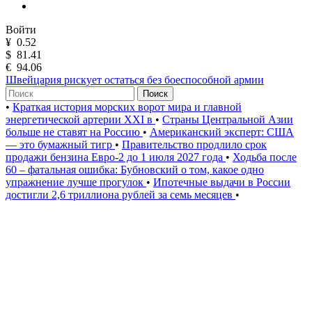
Войти
¥
0.52
$
81.41
€
94.06
Швейцария рискует остаться без боеспособной армии
Поиск
•
Краткая история морских ворот мира и главной
энергетической артерии XXI в
•
Страны Центральной Азии
больше не ставят на Россию
•
Американский эксперт: США
— это бумажный тигр
•
Правительство продлило срок
продажи бензина Евро-2 до 1 июля 2027 года
•
Ходьба после
60 – фатальная ошибка: Бубновский о том, какое одно
упражнение лучше прогулок
•
Ипотечные выдачи в России
достигли 2,6 триллиона рублей за семь месяцев
•