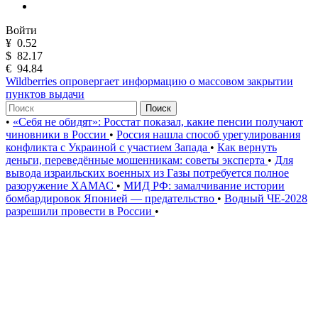
Войти
¥
0.52
$
82.17
€
94.84
Wildberries опровергает информацию о массовом закрытии
пунктов выдачи
Поиск
•
«Себя не обидят»: Росстат показал, какие пенсии получают
чиновники в России
•
Россия нашла способ урегулирования
конфликта с Украиной с участием Запада
•
Как вернуть
деньги, переведённые мошенникам: советы эксперта
•
Для
вывода израильских военных из Газы потребуется полное
разоружение ХАМАС
•
МИД РФ: замалчивание истории
бомбардировок Японией — предательство
•
Водный ЧЕ-2028
разрешили провести в России
•