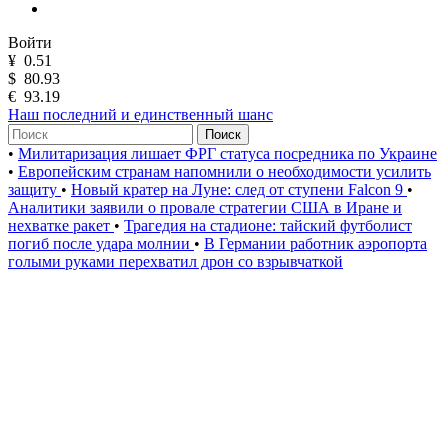
Войти
¥
0.51
$
80.93
€
93.19
Наш последний и единственный шанс
Поиск
•
Милитаризация лишает ФРГ статуса посредника по Украине
•
Европейским странам напомнили о необходимости усилить
защиту
•
Новый кратер на Луне: след от ступени Falcon 9
•
Аналитики заявили о провале стратегии США в Иране и
нехватке ракет
•
Трагедия на стадионе: тайский футболист
погиб после удара молнии
•
В Германии работник аэропорта
голыми руками перехватил дрон со взрывчаткой