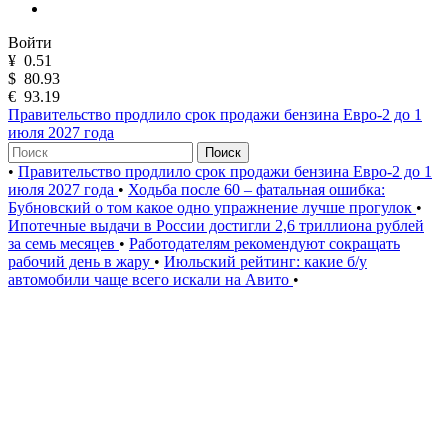
Войти
¥
0.51
$
80.93
€
93.19
Правительство продлило срок продажи бензина Евро-2 до 1
июля 2027 года
Поиск
•
Правительство продлило срок продажи бензина Евро-2 до 1
июля 2027 года
•
Ходьба после 60 – фатальная ошибка:
Бубновский о том какое одно упражнение лучше прогулок
•
Ипотечные выдачи в России достигли 2,6 триллиона рублей
за семь месяцев
•
Работодателям рекомендуют сокращать
рабочий день в жару
•
Июльский рейтинг: какие б/у
автомобили чаще всего искали на Авито
•