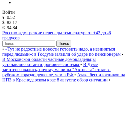
Войти
¥
0.52
$
82.17
€
94.84
Россию ждут резкие перепады температур: от +42 до -6
градусов
Поиск
•
«Тут не радостные новости готовить надо, а извиняться
перед людьми»: в Госдуме заявили об ударе по пенсионерам
•
В Московской области частные домовладельцы
устанавливают антидроновые системы
•
В Думе
заинтересовались, почему машины "Автоваза" стоят за
рубежом гораздо дешевле, чем в РФ
•
Атака беспилотников на
НПЗ в Краснодарском крае 8 августа: обзор ситуации
•