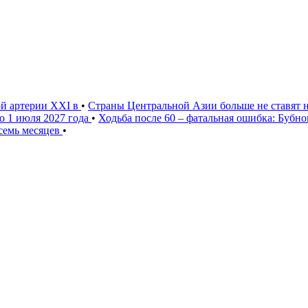
ой артерии XXI в
•
Страны Центральной Азии больше не ставят 
о 1 июля 2027 года
•
Ходьба после 60 – фатальная ошибка: Бубн
 семь месяцев
•