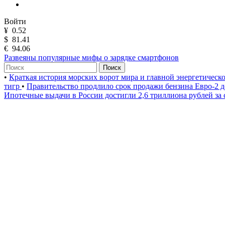
Войти
¥
0.52
$
81.41
€
94.06
Развеяны популярные мифы о зарядке смартфонов
Поиск
•
Краткая история морских ворот мира и главной энергетическ
тигр
•
Правительство продлило срок продажи бензина Евро-2 д
Ипотечные выдачи в России достигли 2,6 триллиона рублей за