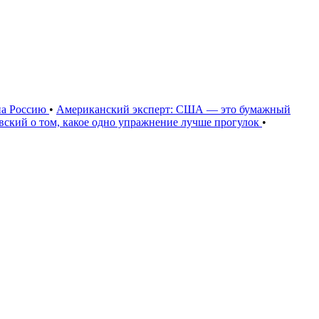
на Россию
•
Американский эксперт: США — это бумажный
овский о том, какое одно упражнение лучше прогулок
•