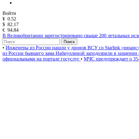
Войти
¥
0.52
$
82.17
€
94.84
В Великобритании зарегистрировано свыше 200 летальных исхо
Поиск
•
Инженеры из России нашли у дронов ВСУ со Starlink «нюанс
из России бывшего зама Набиуллиной заподозрили в хищении 
официальными на портале госуслуг
•
МЧС предупреждает о 35-