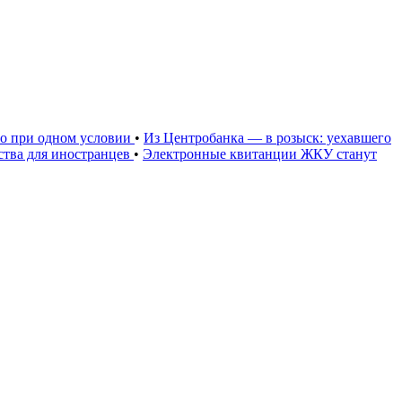
но при одном условии
•
Из Центробанка — в розыск: уехавшего
тва для иностранцев
•
Электронные квитанции ЖКУ станут