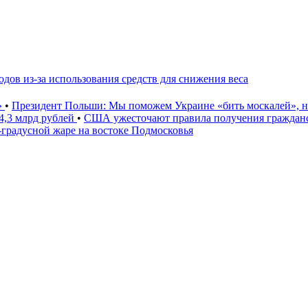
дов из-за использования средств для снижения веса
»
•
Президент Польши: Мы поможем Украине «бить москалей», 
4,3 млрд рублей
•
США ужесточают правила получения гражданс
градусной жаре на востоке Подмосковья