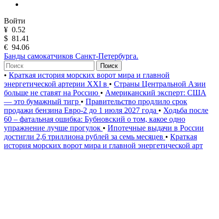
Войти
¥
0.52
$
81.41
€
94.06
Банды самокатчиков Санкт-Петербурга.
Поиск
•
Краткая история морских ворот мира и главной
энергетической артерии XXI в
•
Страны Центральной Азии
больше не ставят на Россию
•
Американский эксперт: США
— это бумажный тигр
•
Правительство продлило срок
продажи бензина Евро-2 до 1 июля 2027 года
•
Ходьба после
60 – фатальная ошибка: Бубновский о том, какое одно
упражнение лучше прогулок
•
Ипотечные выдачи в России
достигли 2,6 триллиона рублей за семь месяцев
•
Краткая
история морских ворот мира и главной энергетической арт