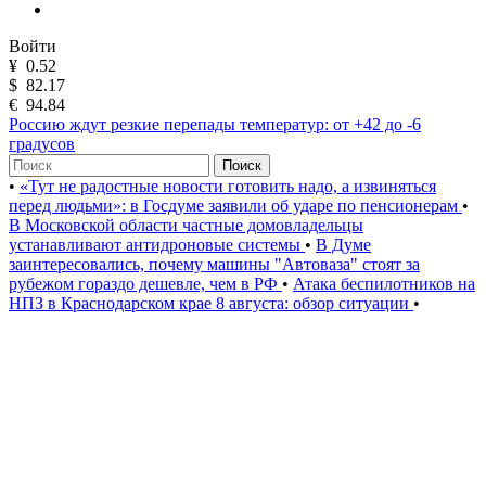
Войти
¥
0.52
$
82.17
€
94.84
Россию ждут резкие перепады температур: от +42 до -6
градусов
Поиск
•
«Тут не радостные новости готовить надо, а извиняться
перед людьми»: в Госдуме заявили об ударе по пенсионерам
•
В Московской области частные домовладельцы
устанавливают антидроновые системы
•
В Думе
заинтересовались, почему машины "Автоваза" стоят за
рубежом гораздо дешевле, чем в РФ
•
Атака беспилотников на
НПЗ в Краснодарском крае 8 августа: обзор ситуации
•