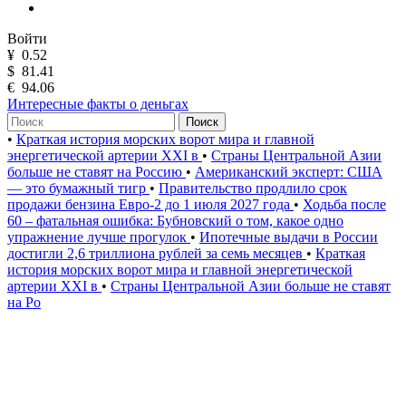
Войти
¥
0.52
$
81.41
€
94.06
Интересные факты о деньгах
Поиск
•
Краткая история морских ворот мира и главной
энергетической артерии XXI в
•
Страны Центральной Азии
больше не ставят на Россию
•
Американский эксперт: США
— это бумажный тигр
•
Правительство продлило срок
продажи бензина Евро-2 до 1 июля 2027 года
•
Ходьба после
60 – фатальная ошибка: Бубновский о том, какое одно
упражнение лучше прогулок
•
Ипотечные выдачи в России
достигли 2,6 триллиона рублей за семь месяцев
•
Краткая
история морских ворот мира и главной энергетической
артерии XXI в
•
Страны Центральной Азии больше не ставят
на Ро