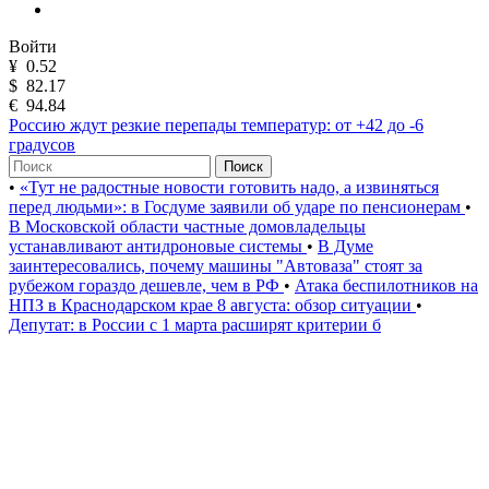
Войти
¥
0.52
$
82.17
€
94.84
Россию ждут резкие перепады температур: от +42 до -6
градусов
Поиск
•
«Тут не радостные новости готовить надо, а извиняться
перед людьми»: в Госдуме заявили об ударе по пенсионерам
•
В Московской области частные домовладельцы
устанавливают антидроновые системы
•
В Думе
заинтересовались, почему машины "Автоваза" стоят за
рубежом гораздо дешевле, чем в РФ
•
Атака беспилотников на
НПЗ в Краснодарском крае 8 августа: обзор ситуации
•
Депутат: в России с 1 марта расширят критерии б