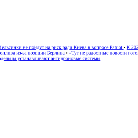
Хельсинки не пойдут на риск ради Киева в вопросе Patriot
•
К 20
 топлива из-за позиции Берлина
•
«Тут не радостные новости гото
адельцы устанавливают антидроновые системы