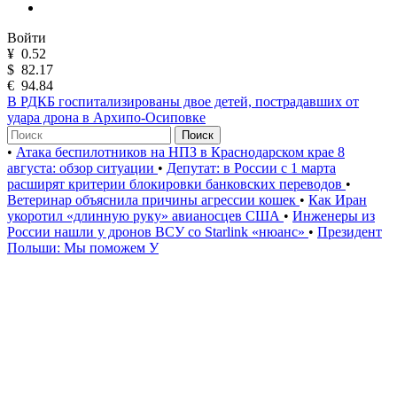
Войти
¥
0.52
$
82.17
€
94.84
В РДКБ госпитализированы двое детей, пострадавших от
удара дрона в Архипо-Осиповке
Поиск
•
Атака беспилотников на НПЗ в Краснодарском крае 8
августа: обзор ситуации
•
Депутат: в России с 1 марта
расширят критерии блокировки банковских переводов
•
Ветеринар объяснила причины агрессии кошек
•
Как Иран
укоротил «длинную руку» авианосцев США
•
Инженеры из
России нашли у дронов ВСУ со Starlink «нюанс»
•
Президент
Польши: Мы поможем У