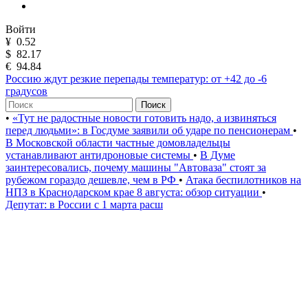
Войти
¥
0.52
$
82.17
€
94.84
Россию ждут резкие перепады температур: от +42 до -6
градусов
Поиск
•
«Тут не радостные новости готовить надо, а извиняться
перед людьми»: в Госдуме заявили об ударе по пенсионерам
•
В Московской области частные домовладельцы
устанавливают антидроновые системы
•
В Думе
заинтересовались, почему машины "Автоваза" стоят за
рубежом гораздо дешевле, чем в РФ
•
Атака беспилотников на
НПЗ в Краснодарском крае 8 августа: обзор ситуации
•
Депутат: в России с 1 марта расш