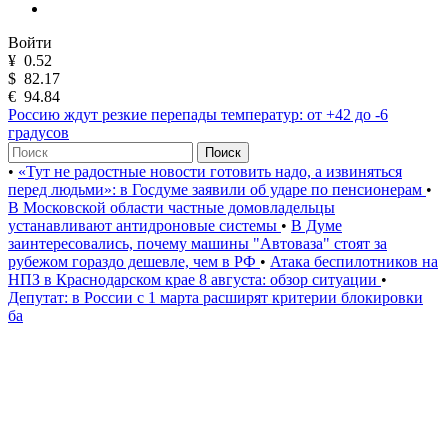
Войти
¥
0.52
$
82.17
€
94.84
Россию ждут резкие перепады температур: от +42 до -6
градусов
Поиск
•
«Тут не радостные новости готовить надо, а извиняться
перед людьми»: в Госдуме заявили об ударе по пенсионерам
•
В Московской области частные домовладельцы
устанавливают антидроновые системы
•
В Думе
заинтересовались, почему машины "Автоваза" стоят за
рубежом гораздо дешевле, чем в РФ
•
Атака беспилотников на
НПЗ в Краснодарском крае 8 августа: обзор ситуации
•
Депутат: в России с 1 марта расширят критерии блокировки
ба