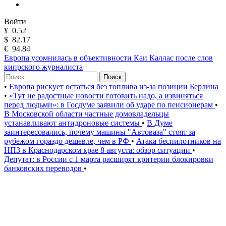
Войти
¥
0.52
$
82.17
€
94.84
Европа усомнилась в объективности Каи Каллас после слов
кипрского журналиста
Поиск
•
Европа рискует остаться без топлива из-за позиции Берлина
•
«Тут не радостные новости готовить надо, а извиняться
перед людьми»: в Госдуме заявили об ударе по пенсионерам
•
В Московской области частные домовладельцы
устанавливают антидроновые системы
•
В Думе
заинтересовались, почему машины "Автоваза" стоят за
рубежом гораздо дешевле, чем в РФ
•
Атака беспилотников на
НПЗ в Краснодарском крае 8 августа: обзор ситуации
•
Депутат: в России с 1 марта расширят критерии блокировки
банковских переводов
•