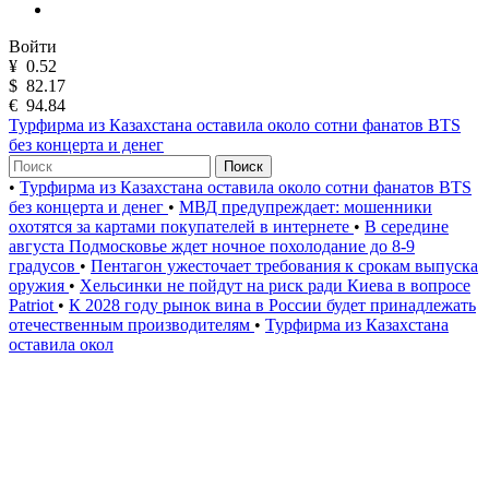
Войти
¥
0.52
$
82.17
€
94.84
Турфирма из Казахстана оставила около сотни фанатов BTS
без концерта и денег
Поиск
•
Турфирма из Казахстана оставила около сотни фанатов BTS
без концерта и денег
•
МВД предупреждает: мошенники
охотятся за картами покупателей в интернете
•
В середине
августа Подмосковье ждет ночное похолодание до 8-9
градусов
•
Пентагон ужесточает требования к срокам выпуска
оружия
•
Хельсинки не пойдут на риск ради Киева в вопросе
Patriot
•
К 2028 году рынок вина в России будет принадлежать
отечественным производителям
•
Турфирма из Казахстана
оставила окол