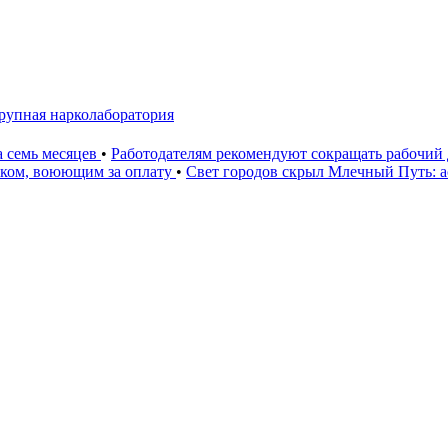
рупная нарколаборатория
а семь месяцев
•
Работодателям рекомендуют сокращать рабочий 
иком, воюющим за оплату
•
Свет городов скрыл Млечный Путь: 