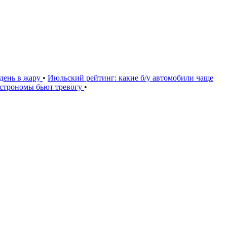
день в жару
•
Июльский рейтинг: какие б/у автомобили чаще
астрономы бьют тревогу
•