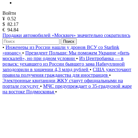
Войти
¥
0.52
$
82.17
€
94.84
Продажи автомобилей «Москвич» значительно сократились
Поиск
•
Инженеры из России нашли у дронов ВСУ со Starlink
«нюанс»
•
Президент Польши: Мы поможем Украине «бить
москалей», но при одном условии
•
Из Центробанка — в
розыск: уехавшего из России бывшего зама Набиуллиной
заподозрили в хищении 4,3 млрд рублей
•
США ужесточают
правила получения гражданства для иностранцев
•
Электронные квитанции ЖКУ станут официальными на
портале госуслуг
•
МЧС предупреждает о 35-градусной жаре
на востоке Подмосковья
•