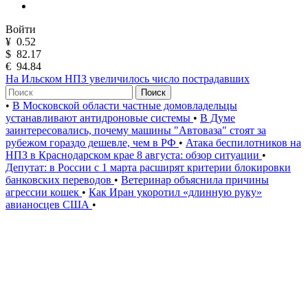
Войти
¥
0.52
$
82.17
€
94.84
На Ильском НПЗ увеличилось число пострадавших
Поиск
•
В Московской области частные домовладельцы
устанавливают антидроновые системы
•
В Думе
заинтересовались, почему машины "Автоваза" стоят за
рубежом гораздо дешевле, чем в РФ
•
Атака беспилотников на
НПЗ в Краснодарском крае 8 августа: обзор ситуации
•
Депутат: в России с 1 марта расширят критерии блокировки
банковских переводов
•
Ветеринар объяснила причины
агрессии кошек
•
Как Иран укоротил «длинную руку»
авианосцев США
•