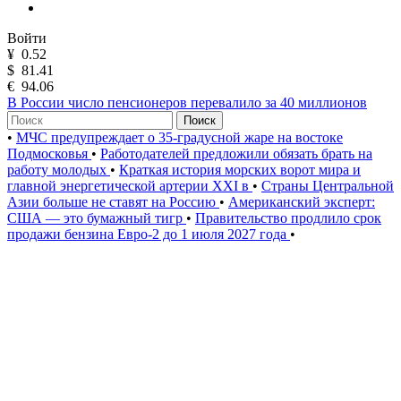
Войти
¥
0.52
$
81.41
€
94.06
В России число пенсионеров перевалило за 40 миллионов
Поиск
•
МЧС предупреждает о 35-градусной жаре на востоке
Подмосковья
•
Работодателей предложили обязать брать на
работу молодых
•
Краткая история морских ворот мира и
главной энергетической артерии XXI в
•
Страны Центральной
Азии больше не ставят на Россию
•
Американский эксперт:
США — это бумажный тигр
•
Правительство продлило срок
продажи бензина Евро-2 до 1 июля 2027 года
•