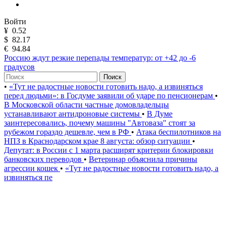
Войти
¥
0.52
$
82.17
€
94.84
Россию ждут резкие перепады температур: от +42 до -6
градусов
Поиск
•
«Тут не радостные новости готовить надо, а извиняться
перед людьми»: в Госдуме заявили об ударе по пенсионерам
•
В Московской области частные домовладельцы
устанавливают антидроновые системы
•
В Думе
заинтересовались, почему машины "Автоваза" стоят за
рубежом гораздо дешевле, чем в РФ
•
Атака беспилотников на
НПЗ в Краснодарском крае 8 августа: обзор ситуации
•
Депутат: в России с 1 марта расширят критерии блокировки
банковских переводов
•
Ветеринар объяснила причины
агрессии кошек
•
«Тут не радостные новости готовить надо, а
извиняться пе