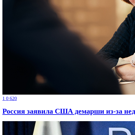
1
0
620
Россия заявила США демарши из-за нед