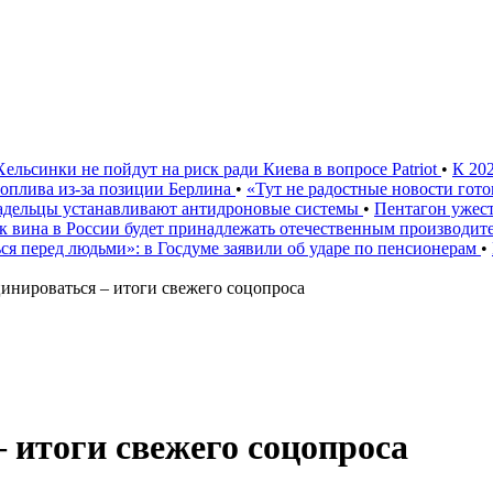
Хельсинки не пойдут на риск ради Киева в вопросе Patriot
•
К 20
 топлива из-за позиции Берлина
•
«Тут не радостные новости гото
ладельцы устанавливают антидроновые системы
•
Пентагон ужест
к вина в России будет принадлежать отечественным производи
ься перед людьми»: в Госдуме заявили об ударе по пенсионерам
•
цинироваться – итоги свежего соцопроса
 итоги свежего соцопроса