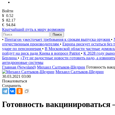
Войти
¥
0.52
$
82.17
€
94.84
Кратчайший путь к миру возможен
Поиск
•
Пентагон ужесточает требования к срокам выпуска оружия
•
отечественным производителям
•
Европа рискует остаться без
ударе по пенсионерам
•
В Московской области частные домов
пойдут на риск ради Киева в вопросе Patriot
•
К 2028 году рыно
Берлина
•
«Тут не радостные новости готовить надо, а извинят
антидроновые системы
Главная (Newsland)
Михаил Салтыков-Щедрин
Готовность вак
Михаил Салтыков-Щедрин
30.03.2021 03:00
Пожаловаться
Сохранить
Готовность вакцинироваться –