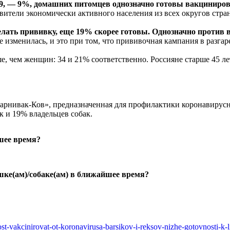
19, — 9%, домашних питомцев однозначно готовы вакциниров
вители экономически активного населения из всех округов стра
лать прививку, еще 19% скорее готовы. Однозначно против 
не изменилась, и это при том, что прививочная кампания в разг
е, чем женщин: 34 и 21% соответственно. Россияне старше 45 л
Карнивак-Ков», предназначенная для профилактики коронавирус
к и 19% владельцев собак.
шее время?
шке(ам)/собаке(ам) в ближайшее время?
st-vakcinirovat-ot-koronavirusa-barsikov-i-reksov-nizhe-gotovnosti-k-l