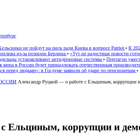
тербург
Хельсинки не пойдут на риск ради Киева в вопросе Patriot
•
К 20
 топлива из-за позиции Берлина
•
«Тут не радостные новости гото
ладельцы устанавливают антидроновые системы
•
Пентагон ужест
к вина в России будет принадлежать отечественным производи
ься перед людьми»: в Госдуме заявили об ударе по пенсионерам
•
РОССИИ
Александр Руцкой — о работе с Ельциным, коррупции и 
с Ельциным, коррупции и демо