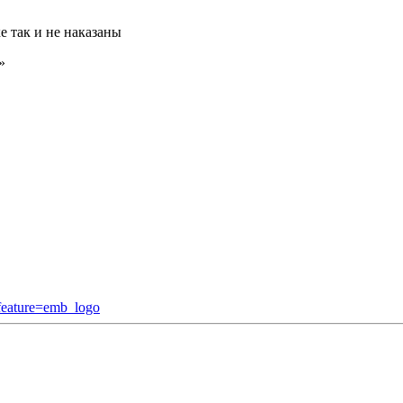
е так и не наказаны
»
eature=emb_logo