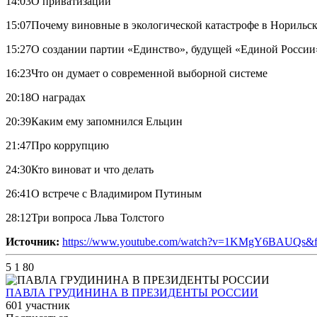
14:03​О приватизации
15:07​Почему виновные в экологической катастрофе в Норильск
15:27​О создании партии «Единство», будущей «Единой России
16:23​Что он думает о современной выборной системе
20:18​О наградах
20:39​Каким ему запомнился Ельцин
21:47Про коррупцию
24:30​Кто виноват и что делать
26:41​О встрече с Владимиром Путиным
28:12​Три вопроса Льва Толстого
Источник:
https://www.youtube.com/watch?v=1KMgY6BAUQs&f
5
1
80
ПАВЛА ГРУДИНИНА В ПРЕЗИДЕНТЫ РОССИИ
601 участник