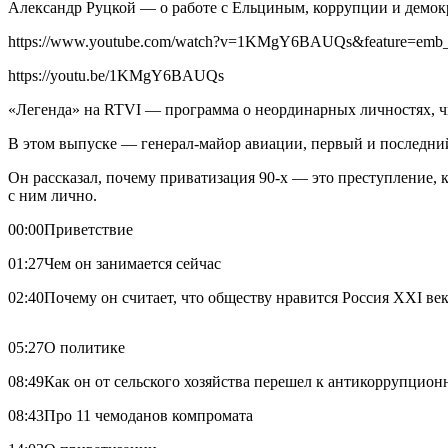
Александр Руцкой — о работе с Ельциным, коррупции и демокр
https://www.youtube.com/watch?v=1KMgY6BAUQs&feature=emb_
https://youtu.be/1KMgY6BAUQs
«Легенда» на RTVI — программа о неординарных личностях, ч
В этом выпуске — генерал-майор авиации, первый и последний
Он рассказал, почему приватизация 90-х — это преступление, 
с ним лично.
00:00​Приветствие
01:27​Чем он занимается сейчас
02:40​Почему он считает, что обществу нравится Россия XXI ве
05:27​О политике
08:49​Как он от сельского хозяйства перешел к антикоррупцион
08:43​Про 11 чемоданов компромата