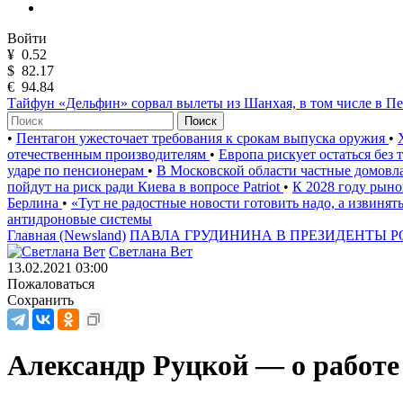
Войти
¥
0.52
$
82.17
€
94.84
Тайфун «Дельфин» сорвал вылеты из Шанхая, в том числе в Пе
Поиск
•
Пентагон ужесточает требования к срокам выпуска оружия
•
отечественным производителям
•
Европа рискует остаться без
ударе по пенсионерам
•
В Московской области частные домов
пойдут на риск ради Киева в вопросе Patriot
•
К 2028 году рыно
Берлина
•
«Тут не радостные новости готовить надо, а извинят
антидроновые системы
Главная (Newsland)
ПАВЛА ГРУДИНИНА В ПРЕЗИДЕНТЫ 
Светлана Вет
13.02.2021 03:00
Пожаловаться
Сохранить
Александр Руцкой — о работе 